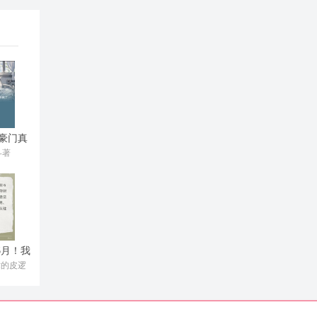
豪门真
疯了
-著
6月！我
渣男
术的皮逻