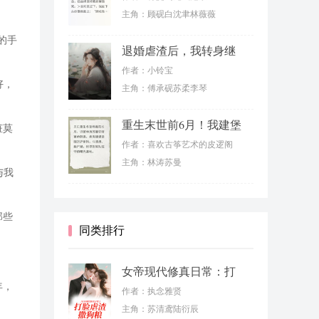
主角：顾砚白沈聿林薇薇
的手
退婚虐渣后，我转身继
承千亿家产
作者：小铃宝
好，
主角：傅承砚苏柔李琴
重生末世前6月！我建堡
脏莫
垒虐渣男
作者：喜欢古筝艺术的皮逻阁
主角：林涛苏曼
与我
那些
同类排行
女帝现代修真日常：打
年，
脸虐渣撒狗粮
作者：执念雅贤
主角：苏清鸢陆衍辰