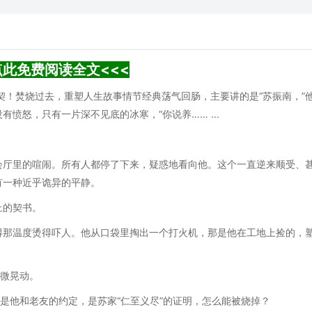
点此免费阅读全文<<<
契！焚烧过去，重塑人生故事情节经典荡气回肠，主要讲的是“苏振南，”
愤怒，只有一片深不见底的冰寒，“你说养…… ...
会厅里的喧闹。所有人都停了下来，疑惑地看向他。这个一直逆来顺受、
有一种近乎诡异的平静。
上的契书。
得那温度烫得吓人。他从口袋里掏出一个打火机，那是他在工地上捡的，
微微晃动。
那是他和老友的约定，是苏家“仁至义尽”的证明，怎么能被烧掉？