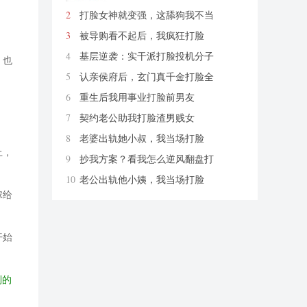
2
打脸女神就变强，这舔狗我不当
了
爱你老ma
3
被导购看不起后，我疯狂打脸
柚紫汁
4
基层逆袭：实干派打脸投机分子
，也
炭烤切糕
5
认亲侯府后，玄门真千金打脸全
京城
烟幼
6
重生后我用事业打脸前男友
财神爷保佑我发大财哦
7
契约老公助我打脸渣男贱女
无花带雨
8
老婆出轨她小叔，我当场打脸
上，
匿名
9
抄我方案？看我怎么逆风翻盘打
脸
思远方圆
10
老公出轨他小姨，我当场打脸
匿名
嫁给
开始
到的