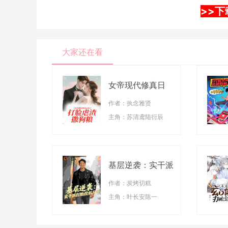
>>下
大家还在看
女帝现代修真日
常：打脸虐渣撒狗
作者：执念雅贤
粮
主角：苏清鸢陆衍辰
基层逆袭：实干派
打脸投机分子
作者：炭烤切糕
主角：叶长安陈一