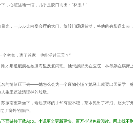
下，心脏猛地一缩，几乎是脱口而出：“林墨！”
的目光，一步步走向宴会厅的大门。旋转门缓缓转动，将他的身影送出去
一个穷鬼，离了苏家，他能活过三天？”
，刚才那道疤痕在她脑海里反复闪现。她想起那天在医院，林墨躺在病床
莫名的情绪压下去——她怎么会为一个废物心慌？她马上就要出国留学，
她人生里该被清理掉的垃圾。
。苏振南重新坐下，端起茶杯的手却有些不稳，茶水晃出了杯沿。赵天宇
盖过了窗外的雨声。
下面链接下载App。小说更全更新更快。百万小说免费阅读。网上找不