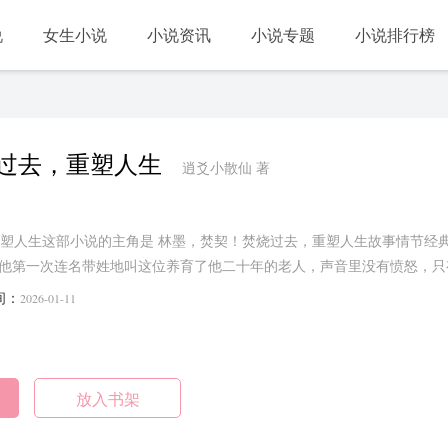
说
女生小说
小说资讯
小说专题
小说排行榜
过去，重塑人生
逍爻小散仙 著
塑人生这部小说的主角是 林墨，焚契！焚烧过去，重塑人生故事情节经
”他第一次连名带姓地叫这位养育了他二十年的老人，声音里没有愤怒，
..
间：
2026-01-11
放入书架