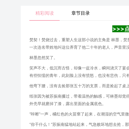
精彩阅读
章节目录
>>>
焚契！焚烧过去，重塑人生这部小说的主角是 林墨，焚
一次连名带姓地叫这位养育了他二十年的老人，声音里没有
林墨忽然笑了。
笑声不大，低沉而古怪，却像一盆冷水，瞬间浇灭了宴
有些怯懦的青年，此刻脸上没有愤怒，也没有悲伤，只
他弯下腰，没有去捡那张五十万的支票，而是捡起了桌
纸张因为被苏振南攥过，带着温热的触感，可林墨却觉
外壳早就磨掉了漆，露出里面的金属底色。
“咔嚓”一声，橘红色的火苗窜了起来，在潮湿的空气里
“你干什么！”苏振南猛地站起来，气急败坏地想去抢，