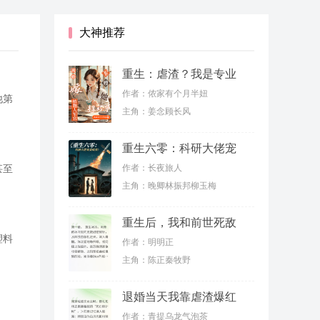
大神推荐
重生：虐渣？我是专业
的
作者：侬家有个月半妞
他第
主角：姜念顾长风
重生六零：科研大佬宠
妻虐渣
作者：长夜旅人
甚至
主角：晚卿林振邦柳玉梅
重生后，我和前世死敌
联手虐渣
塑料
作者：明明正
主角：陈正秦牧野
退婚当天我靠虐渣爆红
了
作者：青提乌龙气泡茶