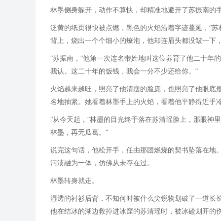
林墨侧身躲开，动作不算快，却精准地避开了苏振南的
泛黄的纸页很快被点燃，黑色的火焰沿着字迹蔓延，“苏
背上，烧出一个个细小的燎泡，他却连眉头都没皱一下
“苏振南，”他第一次连名带姓地叫这位养育了他二十年
我认。这二十年的饭钱，我会一分不少还给你。”
火焰越来越旺，照亮了他清瘦的脸庞，也照亮了他眼底
名地抽紧。她看着林墨手上的火焰，看着他平静得近乎
“从今天起，”林墨的目光终于落在苏清瑶脸上，那眼神
林墨，再无瓜葛。”
说完这句话，他松开手，任由那团燃烧的契书坠落在地
污渍融为一体，仿佛从未存在过。
林墨转身就走。
湿透的衬衫后背，不知何时被什么尖锐物划破了一道长
他在结冰的湖边救掉进冰窟的苏清瑶时，被冰碴划开的