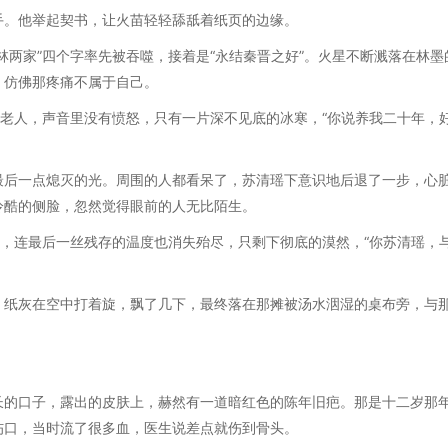
手。他举起契书，让火苗轻轻舔舐着纸页的边缘。
林两家”四个字率先被吞噬，接着是“永结秦晋之好”。火星不断溅落在林墨
，仿佛那疼痛不属于自己。
的老人，声音里没有愤怒，只有一片深不见底的冰寒，“你说养我二十年，
最后一点熄灭的光。周围的人都看呆了，苏清瑶下意识地后退了一步，心
冷酷的侧脸，忽然觉得眼前的人无比陌生。
里，连最后一丝残存的温度也消失殆尽，只剩下彻底的漠然，“你苏清瑶，
。纸灰在空中打着旋，飘了几下，最终落在那摊被汤水洇湿的桌布旁，与
长的口子，露出的皮肤上，赫然有一道暗红色的陈年旧疤。那是十二岁那
伤口，当时流了很多血，医生说差点就伤到骨头。