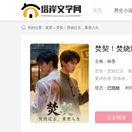
首页
男生小
你的位置：
首页
> 焚契！焚烧过去，重塑人生
焚契！焚烧
主角：林墨
焚契！焚烧过去，重
要讲的是“苏振南，
的冰寒，“你说养…….
状态：
已完结
时
全文阅读