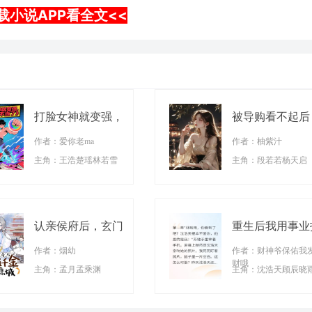
载小说APP看全文<<
打脸女神就变强，
被导购看不起后
这舔狗我不当了
我疯狂打脸
作者：爱你老ma
作者：柚紫汁
主角：王浩楚瑶林若雪
主角：段若若杨天启
认亲侯府后，玄门
重生后我用事业
真千金打脸全京城
脸前男友
作者：烟幼
作者：财神爷保佑我
财哦
主角：孟月孟乘渊
主角：沈浩天顾辰晓