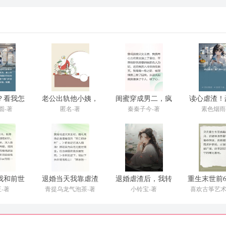
？看我怎
老公出轨他小姨，
闺蜜穿成男二，疯
读心虐渣！
翻盘打脸
我当场打脸
狂氪金助我虐渣
千金杀
圆-著
匿名-著
秦秦子今-著
素色烟雨
我和前世
退婚当天我靠虐渣
退婚虐渣后，我转
重生末世前
手虐渣
爆红了
身继承千亿家产
建堡垒虐
-著
青提乌龙气泡茶-著
小铃宝-著
喜欢古筝艺
阁-著