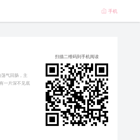
手机

版
扫描二维码到手机阅读
典荡气回肠，主
只有一片深不见底